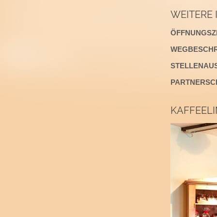
WEITERE
ÖFFNUNGSZE
WEGBESCHR
STELLENAU
PARTNERSC
KAFFEEL